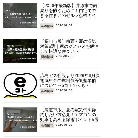
【2026年最新版】井原市で雨
漏りを防ぐために！自宅でで
きる住まいのセルフ点検ガイ
ド
2026-08-07
新着情報
【福山市版】梅雨・夏の湿気
対策5選｜家のジメジメを解消
して快適な住まいへ
2026-08-06
新着情報
広島ガス住設より2026年8月度
電気料金の燃料費等調整単価
について～eコトでんき～
2026-08-05
新着情報
【尾道市版】夏の電気代を節
約したい方必見！エアコンの
効率を高める節電ポイント5選
2026-08-05
新着情報