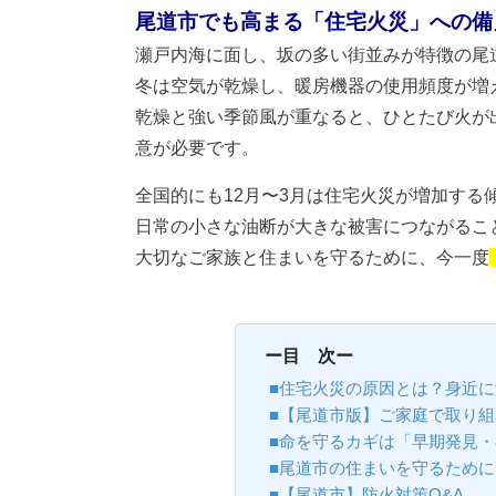
尾道市でも高まる「住宅火災」への備
瀬戸内海に面し、坂の多い街並みが特徴の尾
冬は空気が乾燥し、暖房機器の使用頻度が増
乾燥と強い季節風が重なると、ひとたび火が
意が必要です。
全国的にも12月〜3月は住宅火災が増加する
日常の小さな油断が大きな被害につながるこ
大切なご家族と住まいを守るために、今一度
ー目 次ー
■住宅火災の原因とは？身近
■【尾道市版】ご家庭で取り組
■命を守るカギは「早期発見
■尾道市の住まいを守るため
■【尾道市】防火対策Q&A