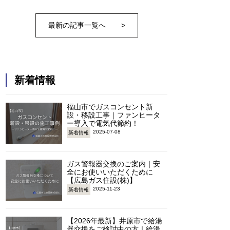
最新の記事一覧へ
>
新着情報
福山市でガスコンセント新
設・移設工事｜ファンヒータ
ー導入で電気代節約！
2025-07-08
新着情報
ガス警報器交換のご案内｜安
全にお使いいただくために
【広島ガス住設(株)】
2025-11-23
新着情報
【2026年最新】井原市で給湯
器交換をご検討中の方｜給湯