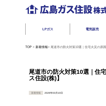
コ
ン
テ
広
ン
島
LPガス
電気販売
ツ
ガ
へ
ス
TOP
>
新着情報
>
尾道市の防火対策10選｜住宅火災の原因
ス
住
キ
設
ッ
株
尾道市の防火対策10選｜住
プ
ス住設(株)】
式
会
社
新着情報
2026年03月10日