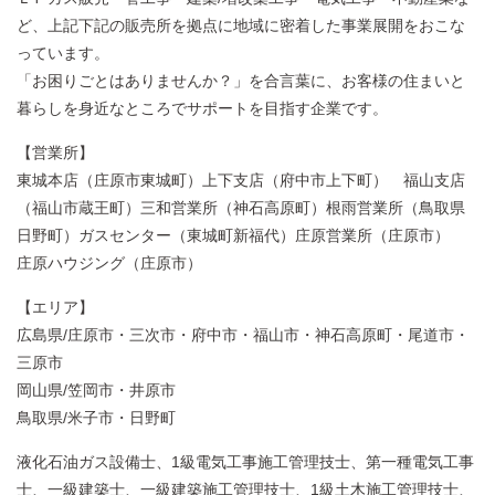
ど、上記下記の販売所を拠点に地域に密着した事業展開をおこな
っています。
「お困りごとはありませんか？」を合言葉に、お客様の住まいと
暮らしを身近なところでサポートを目指す企業です。
【営業所】
東城本店（庄原市東城町）上下支店（府中市上下町） 福山支店
（福山市蔵王町）三和営業所（神石高原町）根雨営業所（鳥取県
日野町）ガスセンター（東城町新福代）庄原営業所（庄原市）
庄原ハウジング（庄原市）
【エリア】
広島県/庄原市・三次市・府中市・福山市・神石高原町・尾道市・
三原市
岡山県/笠岡市・井原市
鳥取県/米子市・日野町
液化石油ガス設備士、1級電気工事施工管理技士、第一種電気工事
士、一級建築士、一級建築施工管理技士、1級土木施工管理技士、