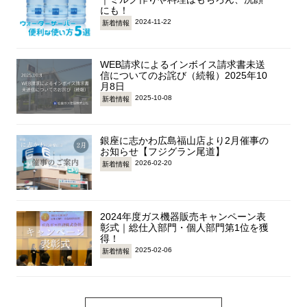
にも！
2024-11-22
新着情報
WEB請求によるインボイス請求書未送
信についてのお詫び（続報）2025年10
月8日
2025-10-08
新着情報
銀座に志かわ広島福山店より2月催事の
お知らせ【フジグラン尾道】
2026-02-20
新着情報
2024年度ガス機器販売キャンペーン表
彰式｜総仕入部門・個人部門第1位を獲
得！
2025-02-06
新着情報