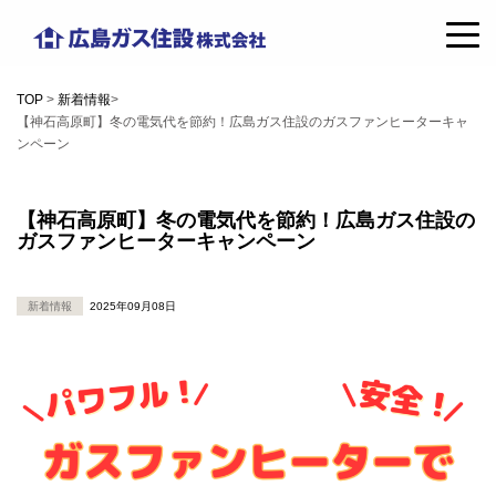
コ
広
ン
島
テ
TOP
>
新着情報
>
ガ
【神石高原町】冬の電気代を節約！広島ガス住設のガスファンヒーターキャ
ン
ンペーン
ス
ツ
住
へ
【神石高原町】冬の電気代を節約！広島ガス住設の
設
ガスファンヒーターキャンペーン
ス
株
キ
新着情報
2025年09月08日
式
ッ
会
プ
社