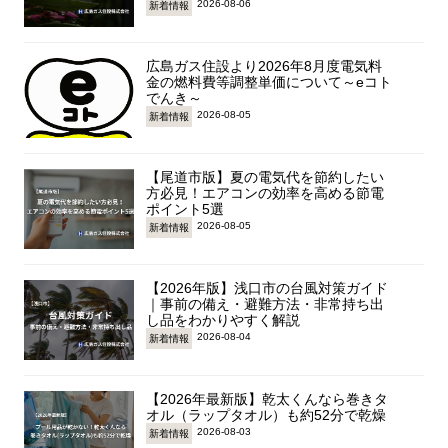
2026-08-06
新着情報
広島ガス住設より2026年8月度電気料
金の燃料費等調整単価について～eコト
でんき～
2026-08-05
新着情報
【尾道市版】夏の電気代を節約したい
方必見！エアコンの効率を高める節電
ポイント5選
2026-08-05
新着情報
【2026年版】浅口市の台風対策ガイド
｜事前の備え・避難方法・非常持ち出
し品をわかりやすく解説
2026-08-04
新着情報
【2026年最新版】乾太くんなら巻きタ
オル（ラップタオル）も約52分で乾燥
2026-08-03
新着情報