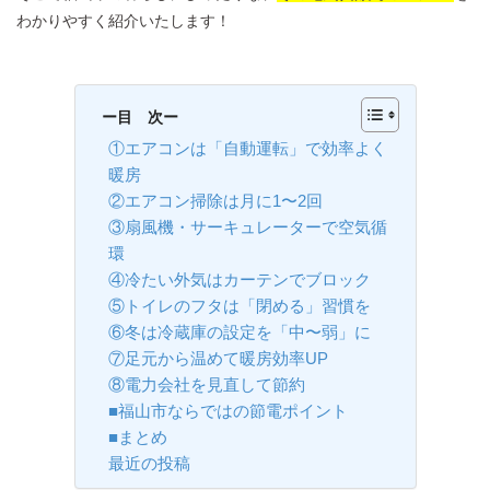
わかりやすく紹介いたします！
ー目 次ー
①エアコンは「自動運転」で効率よく
暖房
②エアコン掃除は月に1〜2回
③扇風機・サーキュレーターで空気循
環
④冷たい外気はカーテンでブロック
⑤トイレのフタは「閉める」習慣を
⑥冬は冷蔵庫の設定を「中〜弱」に
⑦足元から温めて暖房効率UP
⑧電力会社を見直して節約
■福山市ならではの節電ポイント
■まとめ
最近の投稿