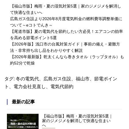
【福山市版】梅雨・夏の湿気対策5選｜家のジメジメを解消し
て快適な住まいへ
広島ガス住設より2026年8月度電気料金の燃料費等調整単価に
ついて～eコトでんき～
【尾道市版】夏の電気代を節約したい方必見！エアコンの効率
を高める節電ポイント5選
【2026年版】浅口市の台風対策ガイド｜事前の備え・避難方
法・非常持ち出し品をわかりやすく解説
【2026年最新版】乾太くんなら巻きタオル（ラップタオル）も
約52分で乾燥
タグ:
冬の電気代
、
広島ガス住設
、
福山市
、
節電ポイン
ト
、
電力会社見直し
、
電気代節約
最新の記事
【福山市版】梅雨・夏の湿気対策5選｜
家のジメジメを解消して快適な住まい
へ