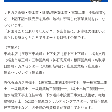
ＬＰガス販売・管工事・建築/増改築工事・電気工事・不動産業な
ど、上記下記の販売所を拠点に地域に密着した事業展開をおこな
っています。
「お困りごとはありませんか？」を合言葉に、お客様の住まいと
暮らしを身近なところでサポートを目指す企業です。
【営業所】
東城本店（庄原市東城町）上下支店（府中市上下町） 福山支店
（福山市蔵王町）三和営業所（神石高原町）根雨営業所（鳥取県
日野町）ガスセンター（東城町新福代）庄原営業所（庄原市）
庄原ハウジング（庄原市）
液化石油ガス設備士、1級電気工事施工管理技士、第一種電気工事
士、一級建築士、一級建築施工管理技士、1級土木施工管理技士、
給水装置工事主任技術者、下水道排水設備工事責任技術者、宅地
建物取引士、(公認)不動産コンサルティングマスター、賃貸不動産
経営管理士など、各分野の有資格者が在籍しております。