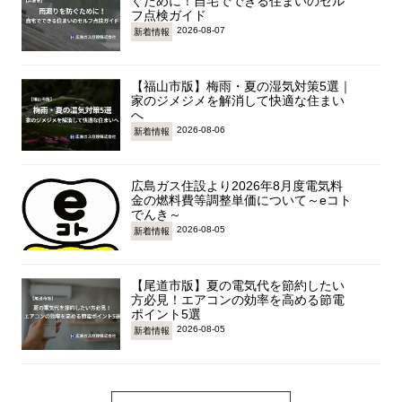
ぐために！自宅でできる住まいのセル
フ点検ガイド
2026-08-07
新着情報
【福山市版】梅雨・夏の湿気対策5選｜
家のジメジメを解消して快適な住まい
へ
2026-08-06
新着情報
広島ガス住設より2026年8月度電気料
金の燃料費等調整単価について～eコト
でんき～
2026-08-05
新着情報
【尾道市版】夏の電気代を節約したい
方必見！エアコンの効率を高める節電
ポイント5選
2026-08-05
新着情報