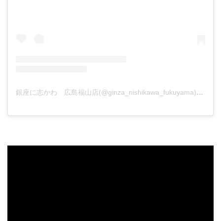
銀座に志かわ 広島福山店(@ginza_nishikawa_fukuyama)がシェアした投稿