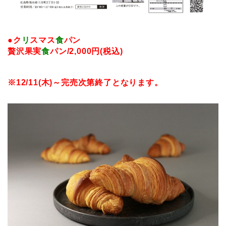
●ク
リ
スマス
食
パン
贅沢果実
食
パン/2,000円(税込)
※12/11(木)～完売次第終了となります。