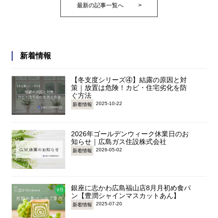
最新の記事一覧へ
>
新着情報
【冬支度シリーズ④】結露の原因と対
策｜放置は危険！カビ・住宅劣化を防
ぐ方法
2025-10-22
新着情報
2026年ゴールデンウィーク休業日のお
知らせ｜広島ガス住設株式会社
2026-05-02
新着情報
銀座に志かわ広島福山店8月月初め食パ
ン【豊潤シャインマスカットあん】
2025-07-20
新着情報