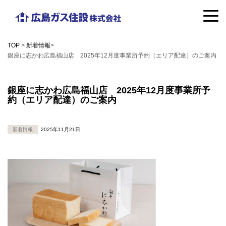
コ
広
ン
島
テ
TOP
>
新着情報
>
ガ
銀座に志かわ広島福山店 2025年12月度事業所予約（エリア配達）のご案内
ン
ス
ツ
銀座に志かわ広島福山店 2025年12月度事業所予
住
へ
約（エリア配達）のご案内
設
ス
株
キ
新着情報
2025年11月21日
式
ッ
会
プ
社