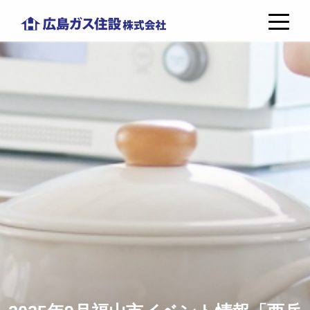
コ
広
ン
島
テ
ガ
ン
ス
ツ
住
へ
設
ス
株
キ
式
ッ
会
プ
社