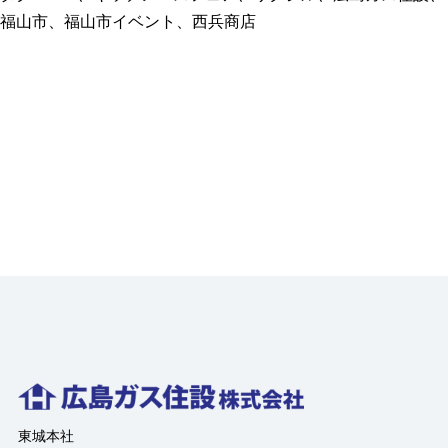
市
福山市
、
福山市イベント
、
西兵商店
イ
ベ
ン
ト
情
報
「西
兵
商
店
キ
ッ
チ
ン
バ
ス
フ
ェ
東城本社
ア」