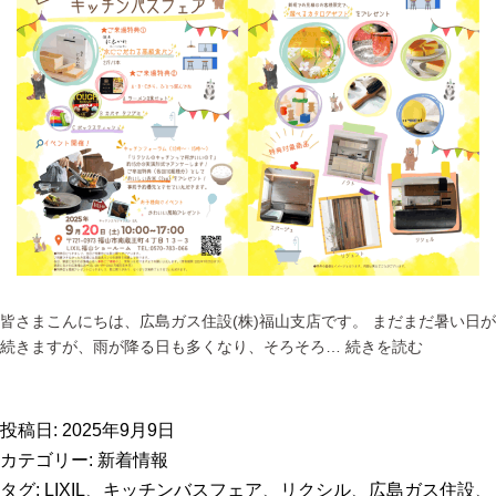
皆さまこんにちは、広島ガス住設(株)福山支店です。 まだまだ暑い日が
2025
続きますが、雨が降る日も多くなり、そろそろ…
続きを読む
年
9
月
投稿日:
2025年9月9日
福
カテゴリー:
新着情報
山
タグ:
LIXIL
、
キッチンバスフェア
、
リクシル
、
広島ガス住設
、