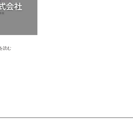
【庄
を読む
原
市
版】
住
宅
省
エ
ネ
2026
キ
ャ
ン