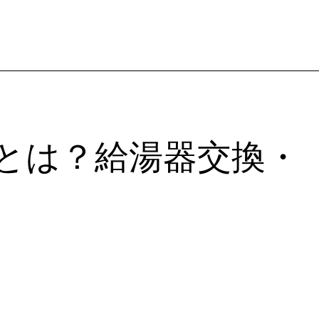
ネ
2026
キ
ャ
ン
ペ
ー
ン
ンとは？給湯器交換・
活
用
ガ
イ
ド
｜
給
湯
器
交
換・