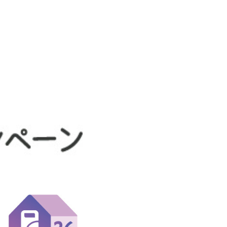
窓
断
熱
リ
フ
ォ
ー
ム
を
お
得
に！