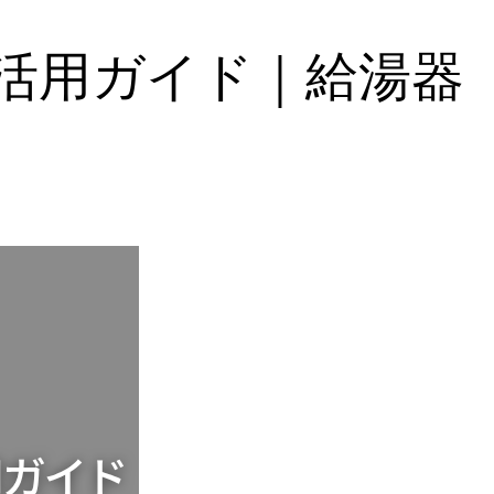
ペ
ー
ン活用ガイド｜給湯器
ン
｜
給
湯
器
交
換・
窓
リ
フ
ォ
ー
ム
に
活
用
で
き