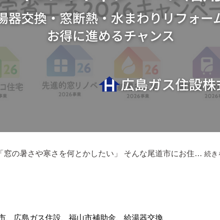
「窓の暑さや寒さを何とかしたい」 そんな尾道市にお住…
続き
市
、
広島ガス住設
、
福山市補助金
、
給湯器交換