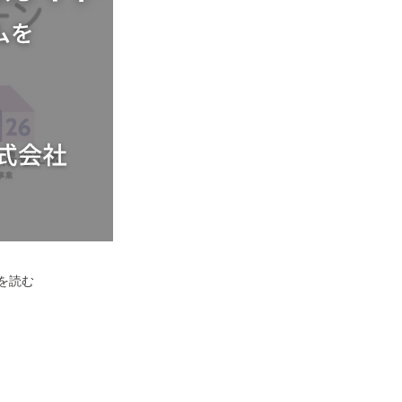
る
補
助
金
制
度
【尾
を読む
道
市】
住
宅
省
エ