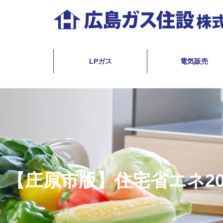
コ
ン
テ
広
ン
島
LPガス
電気販売
ツ
ガ
へ
ス
ス
住
キ
設
ッ
株
プ
式
【庄原市版】住宅省エネ2
会
社