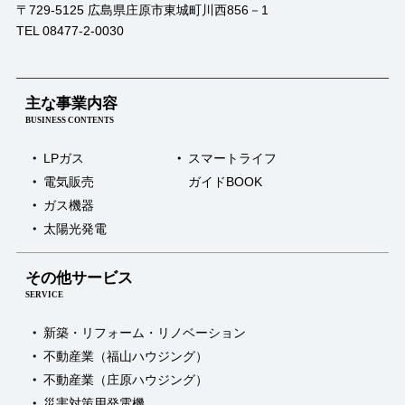
〒729-5125 広島県庄原市東城町川西856－1
食
TEL 08477-2-0030
洗
機
は
い
主な事業内容
か
BUSINESS CONTENTS
が
で
LPガス
スマートライフ
す
電気販売
ガイドBOOK
か？
ガス機器
太陽光発電
その他サービス
SERVICE
新築・リフォーム・リノベーション
不動産業（福山ハウジング）
不動産業（庄原ハウジング）
災害対策用発電機