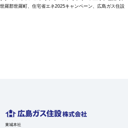
ン
世羅郡世羅町
、
住宅省エネ2025キャンペーン
、
広島ガス住設
ト
に
お
す
す
め！
家
事
が
ラ
ク
に
な
る
ビ
ル
ト
イ
東城本社
ン