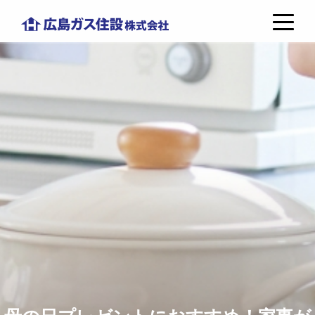
コ
広
ン
島
テ
ガ
ン
ス
ツ
住
へ
設
ス
株
キ
式
ッ
会
プ
社