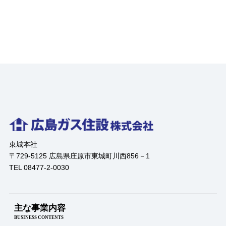
グ
ホ
ー
ム
ペ
ー
ジ
の
紹
介
｜
賃
東城本社
貸・
〒729-5125 広島県庄原市東城町川西856－1
売
TEL 08477-2-0030
買
物
件
多
主な事業内容
数
BUSINESS CONTENTS