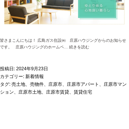
皆さまこんにちは！ 広島ガス住設㈱ 庄原ハウジングからのお知らせ
広
です。 庄原ハウジングのホームペ…
続きを読む
島
ガ
ス
投稿日:
2024年9月23日
住
カテゴリー:
新着情報
設
タグ:
売土地
、
売物件
、
庄原市
、
庄原市アパート
、
庄原市マン
㈱
ション
、
庄原市土地
、
庄原市賃貸
、
賃貸住宅
庄
原
ハ
ウ
ジ
ン