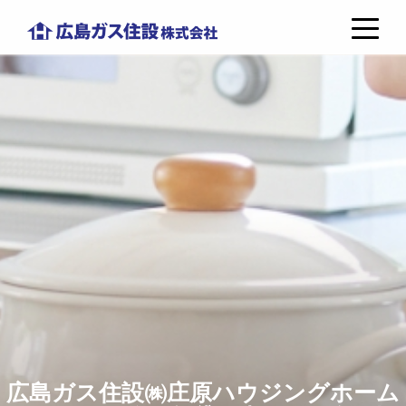
コ
広
ン
島
テ
ガ
ン
ス
ツ
住
へ
設
ス
株
キ
式
ッ
会
プ
社
広島ガス住設㈱庄原ハウジングホーム