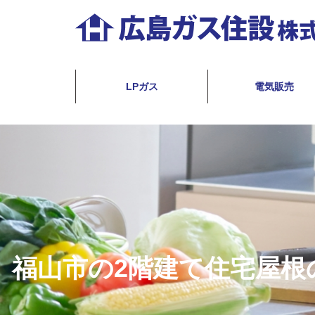
コ
ン
テ
広
ン
島
LPガス
電気販売
ツ
ガ
へ
ス
ス
住
キ
設
ッ
株
プ
式
会
福山市の2階建て住宅屋根の
社