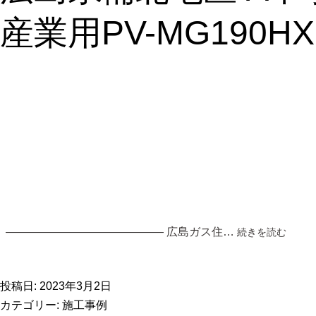
ネ
産業用PV-MG190H
ル
取
付
（ソ
ー
ラ
ー
フ
ロ
ン
テ
ィ
ア）
広
—————————————— 広島ガス住…
続きを読む
島
県
備
投稿日:
2023年3月2日
北
カテゴリー:
施工事例
地