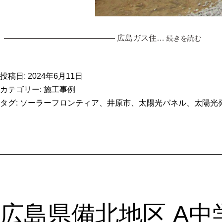
広
—————————————— 広島ガス住…
続きを読む
島
県
井
投稿日:
2024年6月11日
原
カテゴリー:
施工事例
市
タグ:
ソーラーフロンティア
、
井原市
、
太陽光パネル
、
太陽光
美
星
町
の
土
地
へ
太
陽
広島県備北地区 A
光
パ