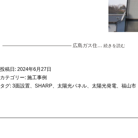
福
—————————————— 広島ガス住…
続きを読む
山
市
の
投稿日:
2024年6月27日
2
カテゴリー:
施工事例
階
タグ:
3面設置
、
SHARP
、
太陽光パネル
、
太陽光発電
、
福山市
建
て
住
宅
屋
根
の
太