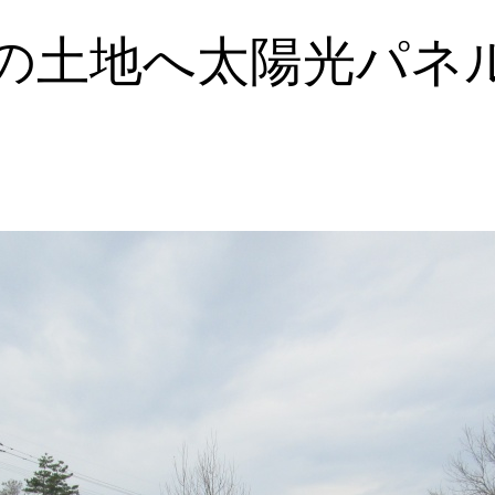
の土地へ太陽光パネ
W）