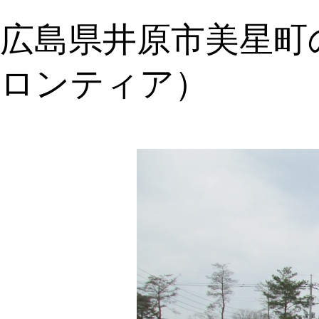
陽
広島県井原市美星町
光
パ
ネ
ロンティア）
ル
3
面
設
置
例
（シ
ャ
ー
プ
製
ND-
160A