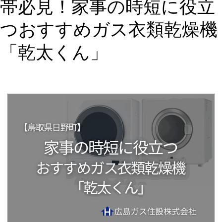
帯必見！家事の時短に役立
「乾
太
つおすすめガス衣類乾燥機
く
ん」
「乾太くん」
で
家
事
革
命