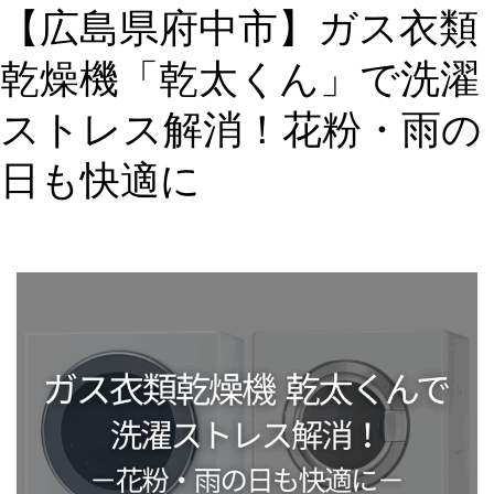
【広島県府中市】ガス衣類
時
短
乾燥機「乾太くん」で洗濯
に
役
ストレス解消！花粉・雨の
立
つ
日も快適に
お
す
す
め
ガ
ス
衣
類
乾
燥
機
「乾
太