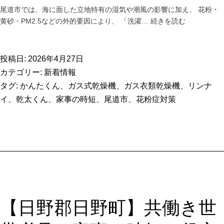
尾道市では、海に面した立地特有の湿気や潮風の影響に加え、 花粉・
【尾
黄砂・PM2.5などの外的要因により、 「洗濯…
続きを読む
道
市】
洗
投稿日:
2026年4月27日
濯
カテゴリー:
新着情報
が
タグ:
かんたくん
、
ガス式乾燥機
、
ガス衣類乾燥機
、
リンナ
1
イ
、
乾太くん
、
家事の時短
、
尾道市
、
花粉症対策
時
間
で
終
わ
る？
ガ
ス
乾
【日野郡日野町】共働き世
燥
機