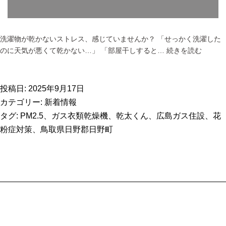
洗濯物が乾かないストレス、感じていませんか？ 「せっかく洗濯した
【日
のに天気が悪くて乾かない…」 「部屋干しすると…
続きを読む
野
郡
日
投稿日:
2025年9月17日
野
カテゴリー:
新着情報
町】
タグ:
PM2.5
、
ガス衣類乾燥機
、
乾太くん
、
広島ガス住設
、
花
共
粉症対策
、
鳥取県日野郡日野町
働
き
世
帯
必
見！
家
事
の