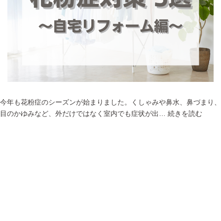
ゃ
み
鼻
水
を
楽
に！
今年も花粉症のシーズンが始まりました。くしゃみや鼻水、鼻づまり、
花
目のかゆみなど、外だけではなく室内でも症状が出…
続きを読む
粉
症
の
投稿日:
2025年2月13日
方
カテゴリー:
新着情報
必
タグ:
フィルター網戸
、
リフォーム
、
乾太くん
、
広島ガス住
見！
設
、
浴室乾燥機
、
玄関収納
、
花粉症対策
花
粉
症