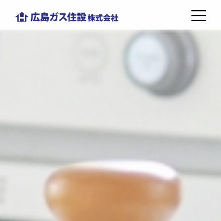
コ
広
ン
島
テ
ガ
ン
ス
ツ
住
へ
設
ス
株
キ
式
ッ
会
プ
社