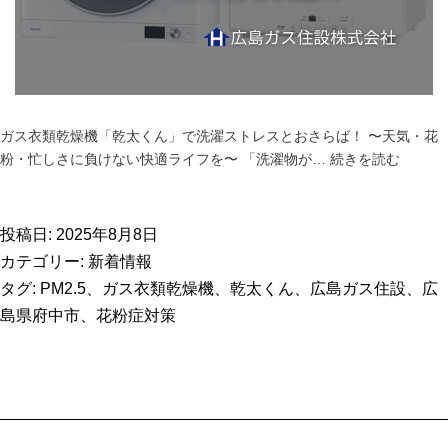
く
ん」
ガス衣類乾燥機「乾太くん」で洗濯ストレスとおさらば！ 〜天気・花
【広
粉・忙しさに負けない快適ライフを〜 「洗濯物が…
続きを読む
島
県
府
投稿日:
2025年8月8日
中
カテゴリー:
新着情報
市】
タグ:
PM2.5
、
ガス衣類乾燥機
、
乾太くん
、
広島ガス住設
、
広
ガ
島県府中市
、
花粉症対策
ス
衣
類
乾
燥
機