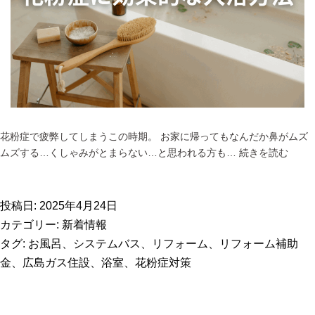
適
に
花粉症で疲弊してしまうこの時期。 お家に帰ってもなんだか鼻がムズ
花
ムズする…くしゃみがとまらない…と思われる方も…
続きを読む
粉
症
対
投稿日:
2025年4月24日
策
カテゴリー:
新着情報
に
タグ:
お風呂
、
システムバス
、
リフォーム
、
リフォーム補助
効
金
、
広島ガス住設
、
浴室
、
花粉症対策
果
的
な
お