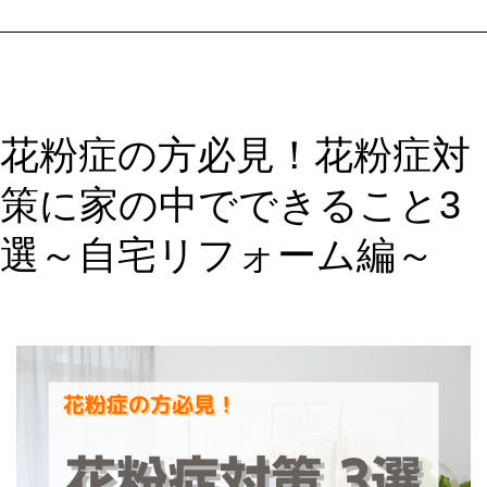
風
呂
の
入
浴
花粉症の方必見！花粉症対
方
法
策に家の中でできること3
は？
3
選～自宅リフォーム編～
つ
の
セ
ル
フ
ケ
ア
で
く
し