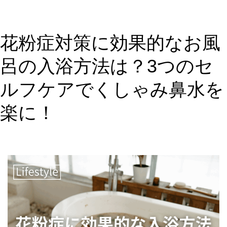
「乾
太
く
花粉症対策に効果的なお風
ん」
で
呂の入浴方法は？3つのセ
洗
濯
ルフケアでくしゃみ鼻水を
ス
ト
楽に！
レ
ス
解
消！
花
粉・
雨
の
日
も
快