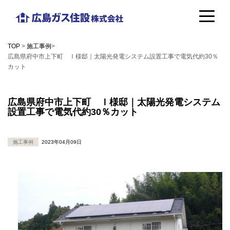
コ
広
ン
島
テ
TOP
>
施工事例
>
ガ
広島県府中市上下町 Ｉ様邸｜太陽光発電システム設置工事で電気代約30％
ン
カット
ス
ツ
住
へ
広島県府中市上下町 Ｉ様邸｜太陽光発電システム
設
設置工事で電気代約30％カット
ス
株
キ
施工事例
2023年04月09日
式
ッ
会
プ
社