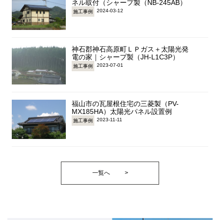
ネル取付（シャープ製（NB-245AB）
2024-03-12
施工事例
神石郡神石高原町ＬＰガス＋太陽光発
電の家｜シャープ製（JH-L1C3P）
2023-07-01
施工事例
福山市の瓦屋根住宅の三菱製（PV-
MX185HA）太陽光パネル設置例
2023-11-11
施工事例
一覧へ
>