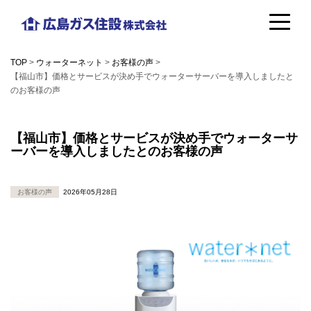
コ
広
ン
島
テ
TOP
>
ウォーターネット
>
お客様の声
>
ガ
【福山市】価格とサービスが決め手でウォーターサーバーを導入しましたと
ン
のお客様の声
ス
ツ
住
へ
【福山市】価格とサービスが決め手でウォーターサ
設
ーバーを導入しましたとのお客様の声
ス
株
キ
お客様の声
2026年05月28日
式
ッ
会
プ
社