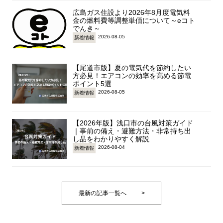
広島ガス住設より2026年8月度電気料
金の燃料費等調整単価について～eコト
でんき～
2026-08-05
新着情報
【尾道市版】夏の電気代を節約したい
方必見！エアコンの効率を高める節電
ポイント5選
2026-08-05
新着情報
【2026年版】浅口市の台風対策ガイド
｜事前の備え・避難方法・非常持ち出
し品をわかりやすく解説
2026-08-04
新着情報
最新の記事一覧へ
>