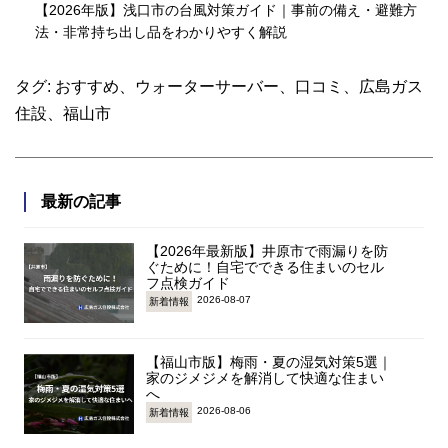
【2026年版】浅口市の台風対策ガイド｜事前の備え・避難方
法・非常持ち出し品をわかりやすく解説
タグ:
おすすめ
、
ウォーターサーバー
、
口コミ
、
広島ガス
住設
、
福山市
最新の記事
【2026年最新版】井原市で雨漏りを防
ぐために！自宅でできる住まいのセル
フ点検ガイド
2026-08-07
新着情報
【福山市版】梅雨・夏の湿気対策5選｜
家のジメジメを解消して快適な住まい
へ
2026-08-06
新着情報