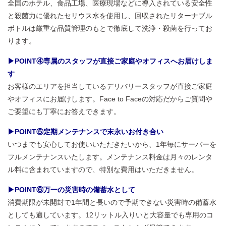
全国のホテル、食品工場、医療現場などに導入されている安全性
と殺菌力に優れたセリウス水を使用し、回収されたリターナブル
ボトルは厳重な品質管理のもとで徹底して洗浄・殺菌を行ってお
ります。
▶POINT④専属のスタッフが直接ご家庭やオフィスへお届けしま
す
お客様のエリアを担当しているデリバリースタッフが直接ご家庭
やオフィスにお届けします。Face to Faceの対応だからご質問や
ご要望にも丁寧にお答えできます。
▶POINT⑤定期メンテナンスで末永いお付き合い
いつまでも安心してお使いいただきたいから、1年毎にサーバーを
フルメンテナンスいたします。メンテナンス料金は月々のレンタ
ル料に含まれていますので、特別な費用はいただきません。
▶POINT⑥万一の災害時の備蓄水として
消費期限が未開封で1年間と長いので予期できない災害時の備蓄水
としても適しています。12リットル入りいと大容量でも専用のコ