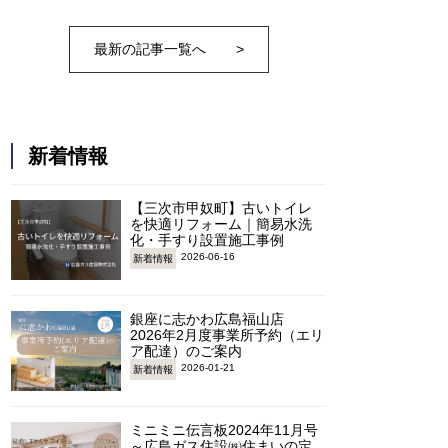
最新の記事一覧へ
>
新着情報
【三次市甲奴町】古いトイレ
を快適リフォーム｜簡易水洗
化・手すり設置施工事例
2026-06-16
新着情報
銀座に志かわ広島福山店
2026年2月度事業所予約（エリ
ア配達）のご案内
2026-01-21
新着情報
ミニミニ伝言板2024年11月号
～広島ガス住設㈱住まいの定