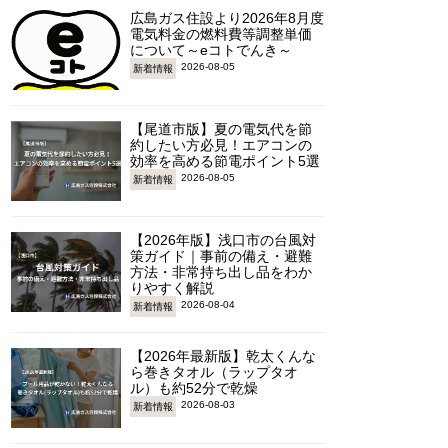
広島ガス住設より2026年8月度
電気料金の燃料費等調整単価
について～eコトでんき～
2026-08-05
新着情報
【尾道市版】夏の電気代を節
約したい方必見！エアコンの
効率を高める節電ポイント5選
2026-08-05
新着情報
【2026年版】浅口市の台風対
策ガイド｜事前の備え・避難
方法・非常持ち出し品をわか
りやすく解説
2026-08-04
新着情報
【2026年最新版】乾太くんな
ら巻きタオル（ラップタオ
ル）も約52分で乾燥
2026-08-03
新着情報