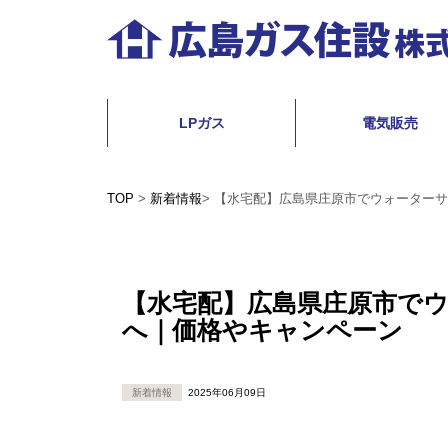
コ
ン
テ
広
ン
島
LPガス
電気販売
ツ
ガ
へ
ス
TOP
>
新着情報
>
【水宅配】広島県庄原市でウォーターサ
ス
住
キ
設
ッ
株
【水宅配】広島県庄原市で
プ
へ｜価格やキャンペーン
式
会
社
新着情報
2025年06月09日