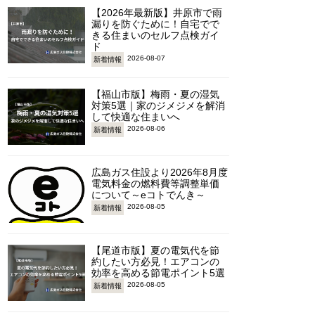
【2026年最新版】井原市で雨
漏りを防ぐために！自宅でで
きる住まいのセルフ点検ガイ
ド
2026-08-07
新着情報
【福山市版】梅雨・夏の湿気
対策5選｜家のジメジメを解消
して快適な住まいへ
2026-08-06
新着情報
広島ガス住設より2026年8月度
電気料金の燃料費等調整単価
について～eコトでんき～
2026-08-05
新着情報
【尾道市版】夏の電気代を節
約したい方必見！エアコンの
効率を高める節電ポイント5選
2026-08-05
新着情報