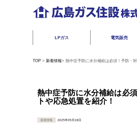
コ
ン
テ
広
ン
島
LPガス
電気販売
ツ
ガ
へ
ス
TOP
>
新着情報
>
熱中症予防に水分補給は必須！予防・対
ス
住
キ
設
ッ
株
熱中症予防に水分補給は必
プ
トや応急処置を紹介！
式
会
社
新着情報
2025年05月18日