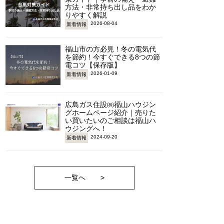
方法・非常持ち出し品をわか
りやすく解説
2026-08-04
新着情報
福山市の方必見！冬の電気代
を節約！今すぐできる8つの節
電コツ【保存版】
2026-01-09
新着情報
広島ガス住設㈱福山ハウジン
グホームページ紹介｜売りた
い買いたいのご相談は福山ハ
ウジングへ！
2024-09-20
新着情報
一覧へ
>