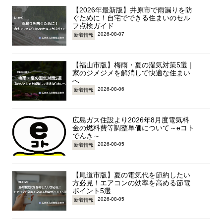
【2026年最新版】井原市で雨漏りを防
ぐために！自宅でできる住まいのセル
フ点検ガイド
2026-08-07
新着情報
【福山市版】梅雨・夏の湿気対策5選｜
家のジメジメを解消して快適な住まい
へ
2026-08-06
新着情報
広島ガス住設より2026年8月度電気料
金の燃料費等調整単価について～eコト
でんき～
2026-08-05
新着情報
【尾道市版】夏の電気代を節約したい
方必見！エアコンの効率を高める節電
ポイント5選
2026-08-05
新着情報