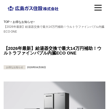
コ
広
ン
島
テ
TOP
>
お得なお知らせ
>
ガ
【2026年最新】給湯器交換で最大14万円補助！ウルトラファインバブル内臓
ン
ECO ONE
ス
ツ
住
へ
【2026年最新】給湯器交換で最大14万円補助！ウ
設
ルトラファインバブル内臓ECO ONE
ス
株
キ
お得なお知らせ
2026年04月08日
式
ッ
会
プ
社