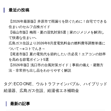
最近の投稿
【2026年最新版】井原市で雨漏りを防ぐために！自宅でできる
住まいのセルフ点検ガイド
【福山市版】梅雨・夏の湿気対策5選｜家のジメジメを解消し
て快適な住まいへ
広島ガス住設より2026年8月度電気料金の燃料費等調整単価に
ついて～eコトでんき～
【尾道市版】夏の電気代を節約したい方必見！エアコンの効率
を高める節電ポイント5選
【2026年版】浅口市の台風対策ガイド｜事前の備え・避難方
法・非常持ち出し品をわかりやすく解説
タグ:
ECO ONE
、
ウルトラファインバブル
、
ハイブリッド
給湯器
、
広島ガス住設
、
給湯省エネ補助金
最新の記事