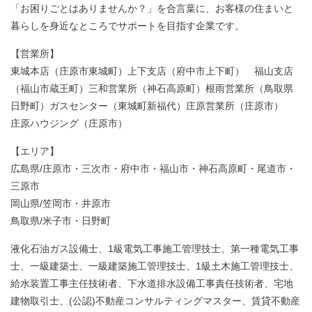
「お困りごとはありませんか？」を合言葉に、お客様の住まいと
暮らしを身近なところでサポートを目指す企業です。
【営業所】
東城本店（庄原市東城町）上下支店（府中市上下町） 福山支店
（福山市蔵王町）三和営業所（神石高原町）根雨営業所（鳥取県
日野町）ガスセンター（東城町新福代）庄原営業所（庄原市）
庄原ハウジング（庄原市）
【エリア】
広島県/庄原市・三次市・府中市・福山市・神石高原町・尾道市・
三原市
岡山県/笠岡市・井原市
鳥取県/米子市・日野町
液化石油ガス設備士、1級電気工事施工管理技士、第一種電気工事
士、一級建築士、一級建築施工管理技士、1級土木施工管理技士、
給水装置工事主任技術者、下水道排水設備工事責任技術者、宅地
建物取引士、(公認)不動産コンサルティングマスター、賃貸不動産