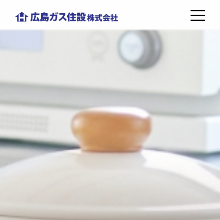
コ
広
ン
島
テ
ガ
ン
ス
ツ
住
へ
設
ス
株
キ
式
ッ
会
プ
社