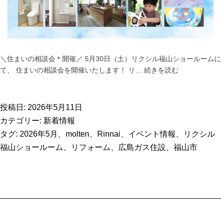
＼住まいの相談会＊開催／ 5月30日（土）リクシル福山ショールームに
【2026
て、 住まいの相談会を開催いたします！ リ…
続きを読む
年
5
月
投稿日:
2026年5月11日
30
カテゴリー:
新着情報
日】
タグ:
2026年5月
、
molten
、
Rinnai
、
イベント情報
、
リクシル
住
福山ショールーム
、
リフォーム
、
広島ガス住設
、
福山市
ま
い
の
相
談
会
＠