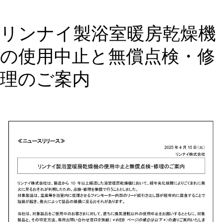
リ
ク
リンナイ製浴室暖房乾燥機
シ
ル
の使用中止と無償点検・修
福
山
理のご案内
シ
ョ
ー
ル
ー
ム