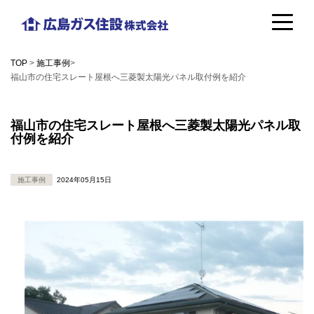
コ
広
ン
島
テ
TOP
>
施工事例
>
ガ
福山市の住宅スレート屋根へ三菱製太陽光パネル取付例を紹介
ン
ス
ツ
福山市の住宅スレート屋根へ三菱製太陽光パネル取
住
へ
付例を紹介
設
ス
株
キ
施工事例
2024年05月15日
式
ッ
会
プ
社