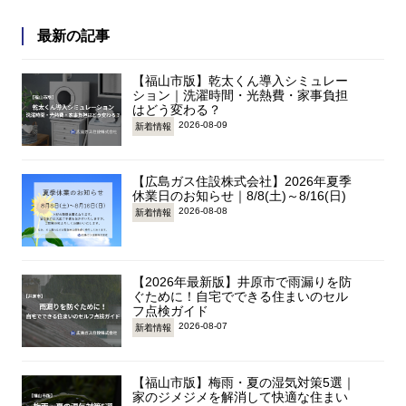
最新の記事
【福山市版】乾太くん導入シミュレー
ション｜洗濯時間・光熱費・家事負担
はどう変わる？
2026-08-09
新着情報
【広島ガス住設株式会社】2026年夏季
休業日のお知らせ｜8/8(土)～8/16(日)
2026-08-08
新着情報
【2026年最新版】井原市で雨漏りを防
ぐために！自宅でできる住まいのセル
フ点検ガイド
2026-08-07
新着情報
【福山市版】梅雨・夏の湿気対策5選｜
家のジメジメを解消して快適な住まい