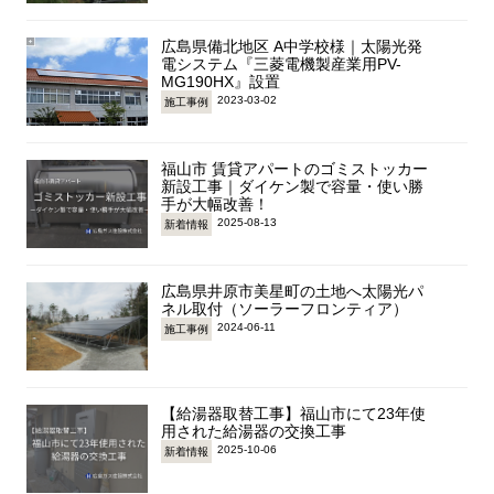
広島県備北地区 A中学校様｜太陽光発
電システム『三菱電機製産業用PV-
MG190HX』設置
2023-03-02
施工事例
福山市 賃貸アパートのゴミストッカー
新設工事｜ダイケン製で容量・使い勝
手が大幅改善！
2025-08-13
新着情報
広島県井原市美星町の土地へ太陽光パ
ネル取付（ソーラーフロンティア）
2024-06-11
施工事例
【給湯器取替工事】福山市にて23年使
用された給湯器の交換工事
2025-10-06
新着情報