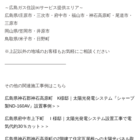
～広島ガス住設㈱サービス提供エリア～
広島県/庄原市・三次市・府中市・福山市・神石高原町・尾道市・
三原市
岡山県/笠岡市・井原市
鳥取県/米子市・日野町
※上記以外の地域のお客様もお気軽にご相談ください
——————————————
その他の関連施工事例はこちら
広島県神石郡神石高原町 K様邸｜太陽光発電システム『シャープ
製ND-160AV』設置事例＞＞
広島県府中市上下町 Ｉ様邸｜太陽光発電システム設置工事で電
気代約30％カット＞＞
広島県神石郡神石高原町の2階建て住宅瓦屋根への太陽光パネル取